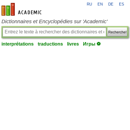
RU
EN
DE
ES
fr-academic.com
Dictionnaires et Encyclopédies sur 'Academic'
Recherche!
interprétations
traductions
livres
Игры ⚽