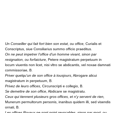
Un Conseiller qui fait fort bien son estat, ou office,
Curialis et
Conscriptus, siue Consiliarius summo officio praeditus.
On ne peut impetrer l'office d'un homme vivant, sinon par
resignation, ou forfaicture,
Petere magistratum perpetuum in
locum viuentis non licet, nisi vltro se abdicantis, vel noxae damnati
commissoriae, B.
Priver quelqu'un de son office à tousjours,
Abrogare alicui
magistratum in perpetuum, B.
Privez de leurs offices,
Circunscripti e collegio, B.
Se demettre de son office,
Abdicare se magistratu.
Ceux qui tiennent plusieurs gros offices, et n'y servent de rien,
Munerum permultorum personis, inanibus quidem illi, sed visendis
ornati, B.
Les offices Royaux ne sont point revocables, sinon par mort, ou