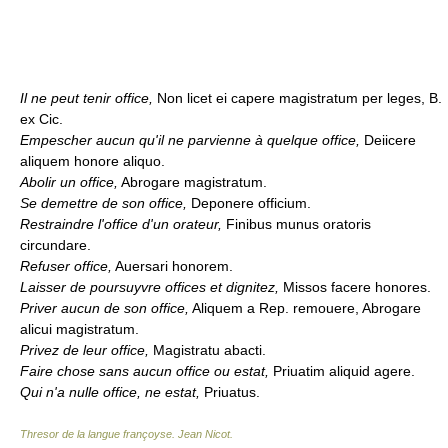
Il ne peut tenir office,
Non licet ei capere magistratum per leges, B.
ex Cic.
Empescher aucun qu'il ne parvienne à quelque office,
Deiicere
aliquem honore aliquo.
Abolir un office,
Abrogare magistratum.
Se demettre de son office,
Deponere officium.
Restraindre l'office d'un orateur,
Finibus munus oratoris
circundare.
Refuser office,
Auersari honorem.
Laisser de poursuyvre offices et dignitez,
Missos facere honores.
Priver aucun de son office,
Aliquem a Rep. remouere, Abrogare
alicui magistratum.
Privez de leur office,
Magistratu abacti.
Faire chose sans aucun office ou estat,
Priuatim aliquid agere.
Qui n'a nulle office, ne estat,
Priuatus.
Thresor de la langue françoyse
.
Jean Nicot
.