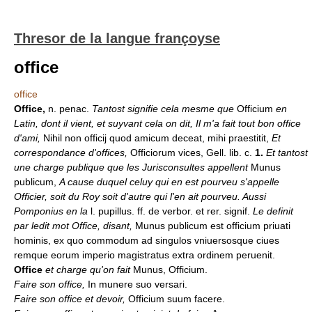
Thresor de la langue françoyse
office
office
Office,
n. penac.
Tantost signifie cela mesme que
Officium
en
Latin, dont il vient, et suyvant cela on dit, Il m'a fait tout bon office
d'ami,
Nihil non officij quod amicum deceat, mihi praestitit,
Et
correspondance d'offices,
Officiorum vices, Gell. lib. c.
1.
Et tantost
une charge publique que les Jurisconsultes appellent
Munus
publicum,
A cause duquel celuy qui en est pourveu s'appelle
Officier, soit du Roy soit d'autre qui l'en ait pourveu. Aussi
Pomponius en la
l. pupillus. ff. de verbor. et rer. signif.
Le definit
par ledit mot Office, disant,
Munus publicum est officium priuati
hominis, ex quo commodum ad singulos vniuersosque ciues
remque eorum imperio magistratus extra ordinem peruenit.
Office
et charge qu'on fait
Munus, Officium.
Faire son office,
In munere suo versari.
Faire son office et devoir,
Officium suum facere.