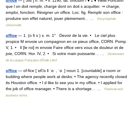
office
— [ ɔfis ] n. m. • v. 1190; lat. officium I ♦ 1 ♦ Vieilli Fonction
que l on doit remplir, charge dont on doit s acquitter. ⇒ charge,
emploi, fonction. Résigner un office. Loc. fig. Remplir son office :
produire son effet naturel, jouer pleinement… …
Encyclopédie
Universelle
office
— 1. (o fi s ) s. m. 1° Devoir de la vie. • Le ciel plus
propice M envoie un compagnon en ce pieux office, CORN. Pomp.
V, 1. • Il [le roi] m envoie Faire office vers vous de douleur et de
joie, CORN. Hor. IV, 2. • Si votre main puissante… …
Dictionnaire
de la Langue Française d'Émile Littré
office
— of‧fice [ˈɒfs ǁ ˈɒː , ˈɑː ] noun 1. [countable] a room or
building where people work at desks: • The agency recently closed
its Houston office. • I d like to see you in my office. • I applied for
the job of office manager. • There is a shortage… …
Financial and
business terms