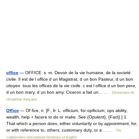
office
— OFFICE. s. m. Devoir de la vie humaine, de la societé
civile. Il est de l office d un Magistrat, d un bon Pasteur, d un bon
citoyen. tous les offices de la vie civile. c est l office d un bon pere,
d un bon mary, d un bon amy. Ciceron a fait un… …
Dictionnaire de
l'Académie française
Office
— Of fice, n. [F., fr. L. officium, for opificium; ops ability,
wealth, help + facere to do or make. See {Opulent}, {Fact}.] 1.
That which a person does, either voluntarily or by appointment, for,
or with reference to, others; customary duty, or a… …
The
Collaborative International Dictionary of English