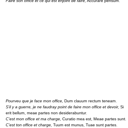
Faire son office et ce qui est enjoint de faire,
Accurare pensum.
Pourveu que je face mon office,
Dum clauum rectum teneam.
S'il y a guerre, je ne faudray point de faire mon office et devoir,
Si
erit bellum, meae partes non desiderabuntur.
C'est mon office et ma charge,
Curatio mea est, Meae partes sunt.
C'est ton office et charge,
Tuum est munus, Tuae sunt partes.