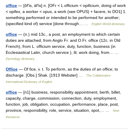
office
— [ôf′is, äf′is] n. [OFr < L officium < opificium, doing of work
< opifex, a worker < opus, a work (see OPUS) + facere, to DO1] 1.
something performed or intended to be performed for another;
(specified kind of) service [done through… …
English World dictionary
office
— (n.) mid 13c., a post, an employment to which certain
duties are attached, from Anglo Fr. and O.Fr. office (12c. in Old
French), from L. officium service, duty, function, business (in
Ecclesiastical Latin, church service ), lit. work doing, from… …
Etymology dictionary
Office
— Of fice, v. t. To perform, as the duties of an office; to
discharge. [Obs.] Shak. [1913 Webster] …
The Collaborative
International Dictionary of English
office
— [n1] business, responsibility appointment, berth, billet,
capacity, charge, commission, connection, duty, employment,
function, job, obligation, occupation, performance, place, post,
province, responsibility, role, service, situation, spot,… …
New
thesaurus